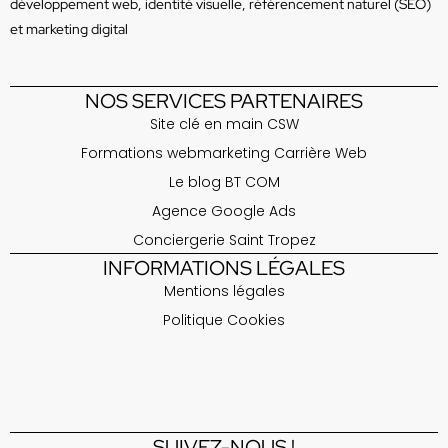
développement web, identité visuelle, référencement naturel (SEO)
et marketing digital
NOS SERVICES PARTENAIRES
Site clé en main CSW
Formations webmarketing Carrière Web
Le blog BT COM
Agence Google Ads
Conciergerie Saint Tropez
INFORMATIONS LÉGALES
Mentions légales
Politique Cookies
https://unebelleterrasse.fr/
Location chambre aux Issambres - Vue mer - Villa Le Sud
https://ambiancedeco83.com/
SUIVEZ-NOUS !