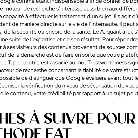
 Google comme étant indispensable afin de donner de bon
le moteur de recherche s’intéresse aussi bien aux différe
sa capacité à effectuer le traitement d’un sujet. Il s’agit d
ctant de manière directe sur la vie de l’internaute. Il peu
, de la sécurité ou encore de la santé. Le A, quant à lui,
’une suite de l’expertise et de son résultat. Pour répondr
rir à ses visiteurs des contenus provenant de sources co
ctif de la démarche est de faire en sorte que votre platef
e T, par contre, est associé au mot Trustworthiness signifia
moteur de recherche concernant la fiabilité de votre struc
 possible de distinguer que Google évaluera avant tout l
éconiser la vérification du niveau de sécurisation de vos 
 le contenu, votre crédibilité par rapport à un sujet peu
HES À SUIVRE POUR
THODE EAT