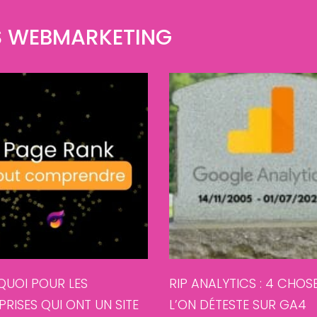
ES WEBMARKETING
UOI POUR LES
RIP ANALYTICS : 4 CHOS
PRISES QUI ONT UN SITE
L’ON DÉTESTE SUR GA4