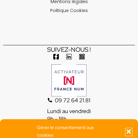
Mentions légales
Politique Cookies
https://unebelleterrasse.fr/
Location chambre aux Issambres - Vue mer - Villa Le Sud
https://ambiancedeco83.com/
SUIVEZ-NOUS !
09 72 64 21 81
Lundi au vendredi
9h - 18h
Gérer le consentement aux
Fréjus - Saint-Raphaël
cookies